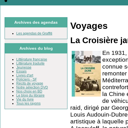
Liens
Archives des agendas
Voyages
Les agendas de Graffiti
La Croisière ja
Archives du blog
En 1931,
exception
Littérature française
Littérature traduite
connue so
Jeunesse
Essais
remonter 
Livres d'art
Méditerran
Policiers - SF
Récits de voyage
contrefor
Notre sélection DVD
Nos choix en BD
la Chine 
Le blog du libraire
de véhicu
Vie du livre
Tous les rayons
raid, dirigé par Geo
Louis Audouin-Dubreu
artistique à laquelle 