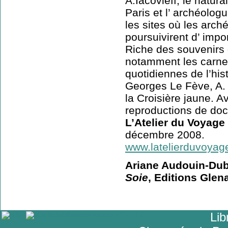
A.Iacovleff, le natu
Paris et l’ archéolo
les sites où les arc
poursuivirent d’ impo
Riche des souvenirs d
notamment les carnet
quotidiennes de l’his
Georges Le Fève, A. 
la Croisière jaune. 
reproductions de do
L’Atelier du Voyage
décembre 2008.
www.latelierduvoyag
Ariane Audouin-Dub
Soie
, Editions Glena
Lib