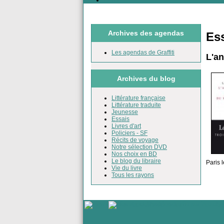
Liens
Archives des agendas
Es
Les agendas de Graffiti
L'a
Archives du blog
Littérature française
Littérature traduite
Jeunesse
Essais
Livres d'art
Policiers - SF
Récits de voyage
Notre sélection DVD
Nos choix en BD
Le blog du libraire
Paris 
Vie du livre
Tous les rayons