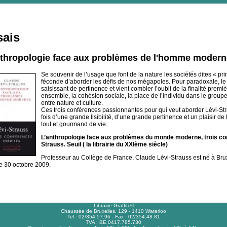
sais
nthropologie face aux problèmes de l'homme moderne
Se souvenir de l’usage que font de la nature les sociétés dites « pr
féconde d’aborder les défis de nos mégapoles. Pour paradoxale, le
saisissant de pertinence et vient combler l’oubli de la finalité premièr
ensemble, la cohésion sociale, la place de l’individu dans le groupe
entre nature et culture.
Ces trois conférences passionnantes pour qui veut aborder Lévi-St
fois d’une grande lisibilité, d’une grande pertinence et un plaisir de
tout et gourmand de vie.
L’anthropologie face aux problèmes du monde moderne, trois con
Strauss. Seuil ( la librairie du XXIème siècle)
Professeur au Collège de France, Claude Lévi-Strauss est né à Bru
le 30 octobre 2009.
Librairie Graffiti ©
Chaussée de Bruxelles, 129 - 1410 Waterloo
Tel : 02/354.57.96 - Fax : 02/354.48.81
TVA : BE 0417.785.730