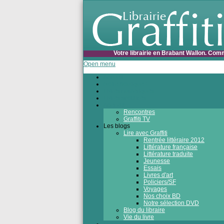
Votre librairie en Brabant Wallon. Com
Open menu
Accueil
Notre boutique !
Livres numériques
Livres scolaires
Agenda
Rencontres
Graffiti TV
Les blogs
Lire avec Graffiti
Rentrée littéraire 2012
Littérature française
Littérature traduite
Jeunesse
Essais
Livres d'art
Policiers/SF
Voyages
Nos choix BD
Notre sélection DVD
Blog du libraire
Vie du livre